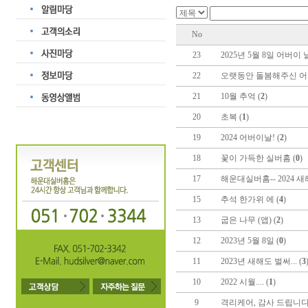
No
23
2025년 5월 8일 어버이 날에
22
오랫동안 돌봄해주신 어머니
21
10월 추억 (
2
)
20
초복 (
1
)
19
2024 어버이날! (
2
)
18
꽃이 가득한 실버홈 (
0
)
17
해운대실버홈-- 2024 새
15
추석 한가위 에 (
4
)
13
굽은 나무 (앱) (
2
)
12
2023년 5월 8일 (
0
)
11
2023년 새해도 벌써... (
3
10
2022 시월.... (
1
)
9
격리케어, 감사 드립니다 -(