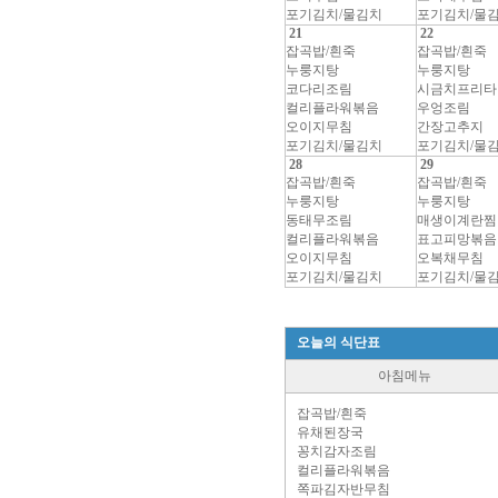
포기김치/물김치
포기김치/물
21
22
잡곡밥/흰죽
잡곡밥/흰죽
누룽지탕
누룽지탕
코다리조림
시금치프리타
컬리플라워볶음
우엉조림
오이지무침
간장고추지
포기김치/물김치
포기김치/물
28
29
잡곡밥/흰죽
잡곡밥/흰죽
누룽지탕
누룽지탕
동태무조림
매생이계란찜
컬리플라워볶음
표고피망볶음
오이지무침
오복채무침
포기김치/물김치
포기김치/물
오늘의 식단표
아침메뉴
잡곡밥/흰죽
유채된장국
꽁치감자조림
컬리플라워볶음
쪽파김자반무침