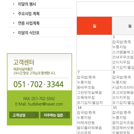
일
월
1
잡곡밥/흰죽
누룽지탕
스크램블에그
건새우무조림
오이지무침
포기김치/물
7
8
잡곡밥/흰죽
잡곡밥/흰죽
누룽지탕
누룽지탕
동태무조림
시금치프리타
그린빈맛살볶음
표고피망볶음
오복채무침
오이지무침
포기김치/물김치
포기김치/물
14
15
잡곡밥/흰죽
잡곡밥/흰죽
누룽지탕
누룽지탕
야채계란찜
꽁치감자조림
컬리플라워볶음
청경채버섯볶
오이무침
오복채무침